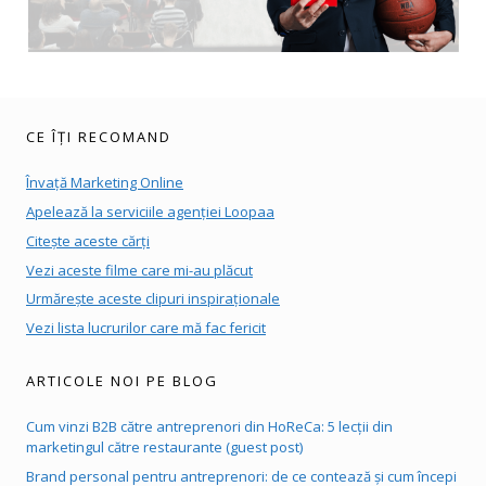
CE ÎȚI RECOMAND
Învață Marketing Online
Apelează la serviciile agenției Loopaa
Citește aceste cărți
Vezi aceste filme care mi-au plăcut
Urmărește aceste clipuri inspiraționale
Vezi lista lucrurilor care mă fac fericit
ARTICOLE NOI PE BLOG
Cum vinzi B2B către antreprenori din HoReCa: 5 lecții din
marketingul către restaurante (guest post)
Brand personal pentru antreprenori: de ce contează și cum începi