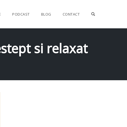
OPEN SEARCH F
E
PODCAST
BLOG
CONTACT
stept si relaxat