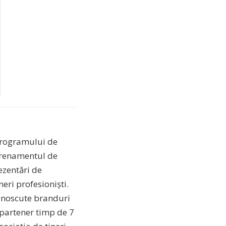
 programului de
ntrenamentul de
ezentări de
eri profesioniști.
cunoscute branduri
 partener timp de 7