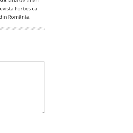
ociația de tineri
revista Forbes ca
i din România.