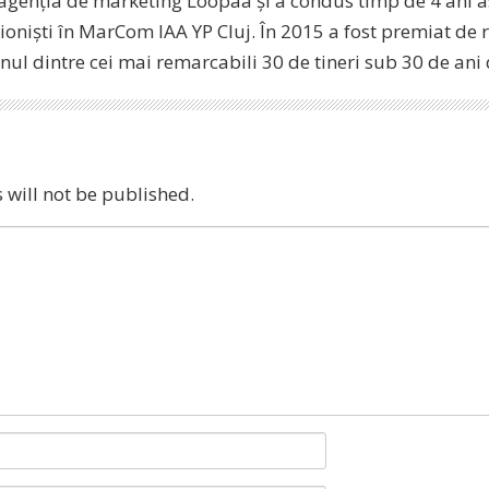
 agenția de marketing Loopaa și a condus timp de 4 ani as
ioniști în MarCom IAA YP Cluj. În 2015 a fost premiat de 
unul dintre cei mai remarcabili 30 de tineri sub 30 de an
 will not be published.