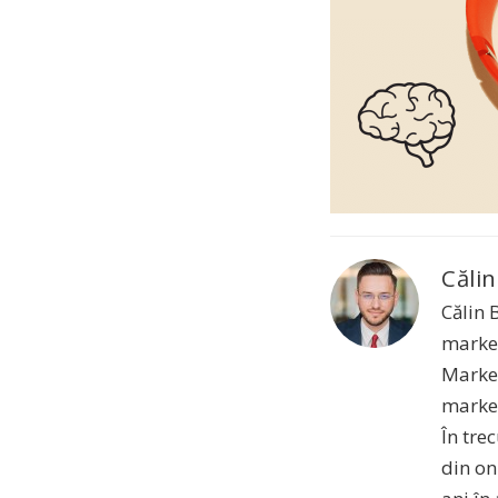
Călin
Călin 
market
Market
market
În tre
din on