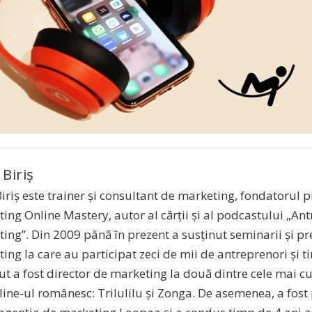
 Biriș
Biriș este trainer și consultant de marketing, fondatorul
ing Online Mastery, autor al cărții și al podcastului „A
ing”. Din 2009 până în prezent a susținut seminarii și pr
ing la care au participat zeci de mii de antreprenori și tin
cut a fost director de marketing la două dintre cele mai 
line-ul românesc: Trilulilu și Zonga. De asemenea, a fost