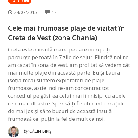
CĂLĂTORII
COMMENTS
24/07/2015
12
Cele mai frumoase plaje de vizitat în
Creta de Vest (zona Chania)
Creta este o insulă mare, pe care nu o poți
parcurge pe toată în 7 zile de sejur. Fiindcă noi ne-
am cazat în zona de vest, am profitat să vedem cât
mai multe plaje din această parte. Eu și Laura
(soția mea) suntem exploratori de plaje
frumoase, astfel noi ne-am concentrat tot
concediul pe găsirea celui mai fin nisip, cu apele
cele mai albastre. Sper să-ți fie utile infromațiile
de mai jos și să te bucuri de această insulă
frumoasă cel puțin la fel de mult ca noi.
by
CĂLIN BIRIȘ