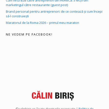
Cum vinzi B2B către antreprenori din HoReCa: 5 lecții din
marketingul către restaurante (guest post)
Brand personal pentru antreprenori: de ce contează și cum începi
să-l construiești
Maratonul de la Roma 2026 – primul meu maraton
NE VEDEM PE FACEBOOK!
©calinbiris.ro Toate drepturile rezervate |
Politica de